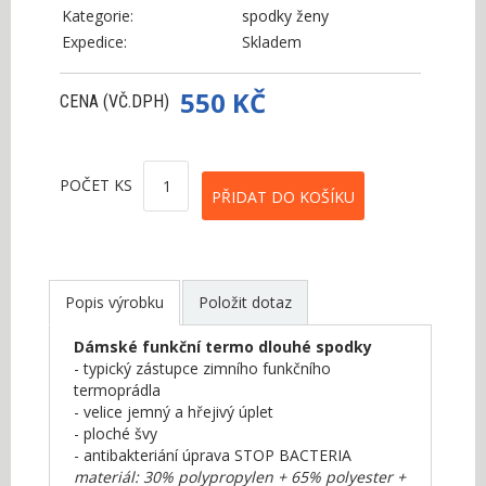
Kategorie:
spodky ženy
Expedice:
Skladem
550 KČ
CENA (VČ.DPH)
POČET KS
Popis výrobku
Položit dotaz
Dámské funkční termo dlouhé spodky
- typický zástupce zimního funkčního
termoprádla
- velice jemný a hřejivý úplet
- ploché švy
- antibakteriání úprava STOP BACTERIA
materiál: 30% polypropylen + 65% polyester +