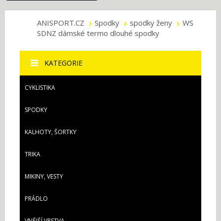
ANISPORT.CZ
Spodky
spodky ženy
WS
SDNZ dámské termo dlouhé spodky
KATEGORIE
CYKLISTIKA
SPODKY
KALHOTY, ŠORTKY
TRIKA
MIKINY, VESTY
PRÁDLO
VNĚJŠÍ VRSTVA