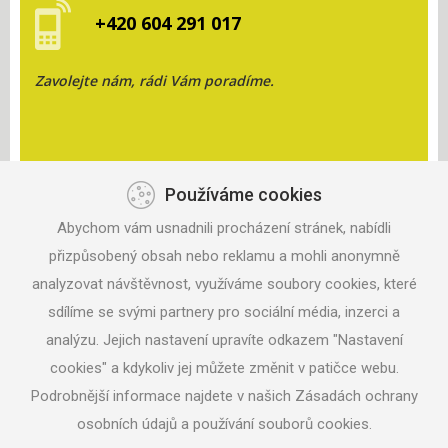
+420 604 291 017
Zavolejte nám, rádi Vám poradíme.
Používáme cookies
KONTAKT
Abychom vám usnadnili procházení stránek, nabídli
ANISPORT, S.R.O.
přizpůsobený obsah nebo reklamu a mohli anonymně
ZAHRADNÍ 330
analyzovat návštěvnost, využíváme soubory cookies, které
687 06 VELEHRAD
sdílíme se svými partnery pro sociální média, inzerci a
analýzu. Jejich nastavení upravíte odkazem "Nastavení
TEL: +420 604 291 017
MAIL:
ANISPORT@SEZNAM.CZ
cookies" a kdykoliv jej můžete změnit v patičce webu.
Podrobnější informace najdete v našich Zásadách ochrany
osobních údajů a používání souborů cookies.