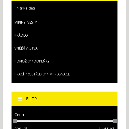
trika děti
MIKINY, VESTY
PRÁDLO
VNĚJŠÍ VRSTVA
PONOŽKY / DOPLŇKY
PRACÍ PROSTŘEDKY / IMPREGNACE
FILTR
Cena
200
Kč
1 165
Kč