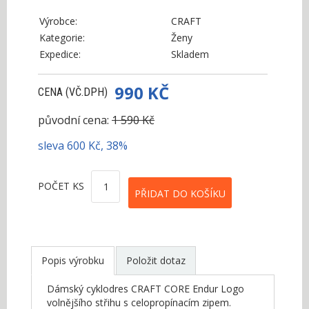
Výrobce:
CRAFT
Kategorie:
Ženy
Expedice:
Skladem
990 KČ
CENA (VČ.DPH)
původní cena:
1 590 Kč
sleva 600 Kč, 38%
POČET KS
Popis výrobku
Položit dotaz
Dámský cyklodres CRAFT CORE Endur Logo
volnějšího střihu s celopropínacím zipem.