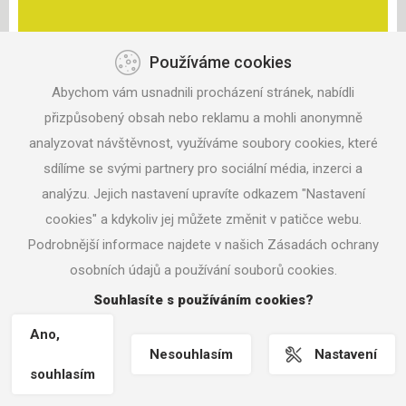
Používáme cookies
KONTAKT
Abychom vám usnadnili procházení stránek, nabídli
ANISPORT, S.R.O.
ZAHRADNÍ 330
přizpůsobený obsah nebo reklamu a mohli anonymně
687 06 VELEHRAD
analyzovat návštěvnost, využíváme soubory cookies, které
sdílíme se svými partnery pro sociální média, inzerci a
TEL: +420 604 291 017
analýzu. Jejich nastavení upravíte odkazem "Nastavení
MAIL:
ANISPORT@SEZNAM.CZ
cookies" a kdykoliv jej můžete změnit v patičce webu.
Podrobnější informace najdete v našich Zásadách ochrany
osobních údajů a používání souborů cookies.
© 2016 ANISPORT.CZ
Souhlasíte s používáním cookies?
NASTAVENÍ COOKIES
TVORBA WWW STRÁNEK
MACHIN.CZ
Ano,
Nesouhlasím
Nastavení
souhlasím