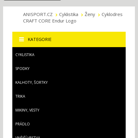
ANISPORT.CZ
Cyklistika
Ženy
Cyklodres
CRAFT CORE Endur Logo
KATEGORIE
CYKLISTIKA
SPODKY
KALHOTY, ŠORTKY
TRIKA
MIKINY, VESTY
PRÁDLO
VNĚJŠÍ VRSTVA