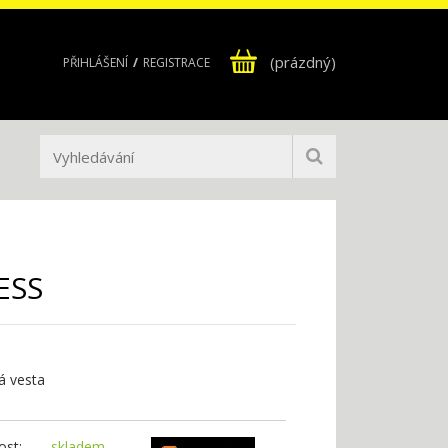
(prázdný)
PŘIHLÁŠENÍ
REGISTRACE
ESS
ká vesta
st:
skladem