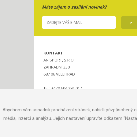
Máte zájem o zasílání novinek?
KONTAKT
ANISPORT, S.R.O.
ZAHRADNÍ 330
687 06 VELEHRAD
TEL: +420 604 291 017
MAIL:
ANISPORT@SEZNAM.CZ
Abychom vám usnadnili procházení stránek, nabídli přizpůsobený o
média, inzerci a analýzu. Jejich nastavení upravíte odkazem "Nast
© 2016 ANISPORT.CZ
NASTAVENÍ COOKIES
TVORBA WWW STRÁNEK
MACHIN.CZ