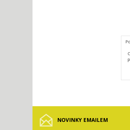
Po
C
p
NOVINKY EMAILEM