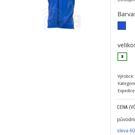
Barva
veliko
S
Výrobce:
Kategori
Expedice
CENA (V
původní
sleva 6