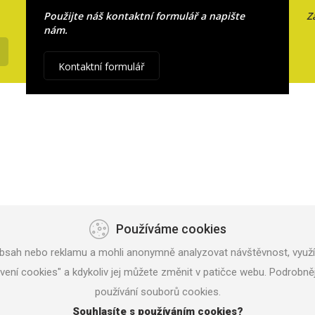
Použijte náš kontaktní formulář a napište
Z
nám.
Kontaktní formulář
Používáme cookies
bsah nebo reklamu a mohli anonymně analyzovat návštěvnost, využív
avení cookies" a kdykoliv jej můžete změnit v patičce webu. Podrob
používání souborů cookies.
Souhlasíte s používáním cookies?