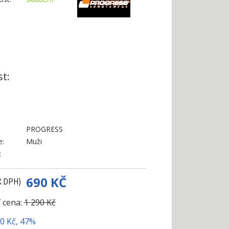
:
st:
PROGRESS
e:
Muži
:
690 KČ
Č.DPH)
 cena:
1 290 Kč
00 Kč, 47%