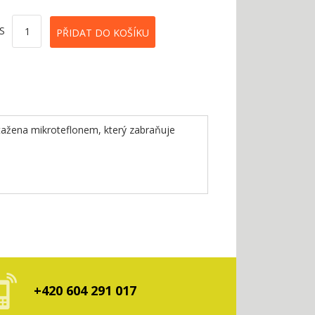
S
potažena mikroteflonem, který zabraňuje
+420 604 291 017