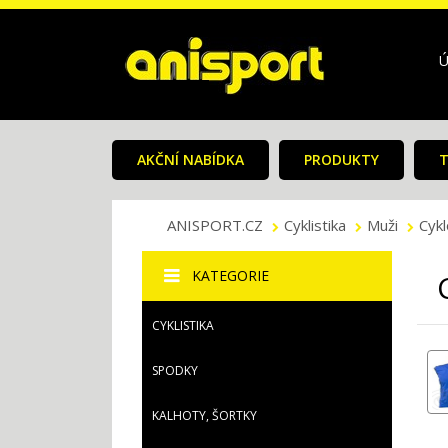
Ú
AKČNÍ NABÍDKA
PRODUKTY
T
ANISPORT.CZ
Cyklistika
Muži
Cyk
KATEGORIE
CYKLISTIKA
SPODKY
KALHOTY, ŠORTKY