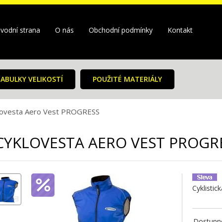
vodní strana
O nás
Obchodní podmínky
Kontakt
ABULKY VELIKOSTÍ
POUŽITÉ MATERIÁLY
lovesta Aero Vest PROGRESS
CYKLOVESTA AERO VEST PROGR
Cyklistic
Dostupno