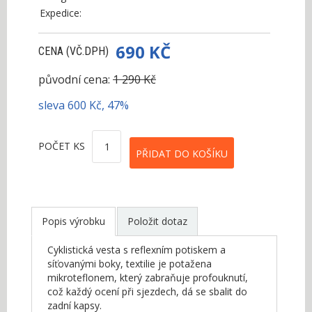
Expedice:
690 KČ
CENA (VČ.DPH)
původní cena:
1 290 Kč
sleva 600 Kč, 47%
POČET KS
Popis výrobku
Položit dotaz
Cyklistická vesta s reflexním potiskem a
síťovanými boky, textilie je potažena
mikroteflonem, který zabraňuje profouknutí,
což každý ocení při sjezdech, dá se sbalit do
zadní kapsy.