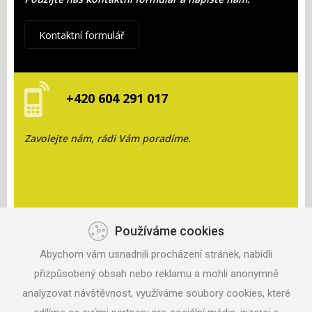
Kontaktní formulář
+420 604 291 017
Zavolejte nám, rádi Vám poradíme.
Používáme cookies
KONTAKT
Abychom vám usnadnili procházení stránek, nabídli
ANISPORT, S.R.O.
ZAHRADNÍ 330
přizpůsobený obsah nebo reklamu a mohli anonymně
687 06 VELEHRAD
analyzovat návštěvnost, využíváme soubory cookies, které