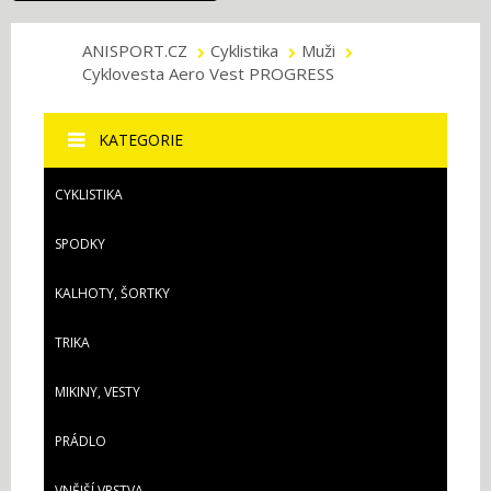
ANISPORT.CZ
Cyklistika
Muži
Cyklovesta Aero Vest PROGRESS
KATEGORIE
CYKLISTIKA
SPODKY
KALHOTY, ŠORTKY
TRIKA
MIKINY, VESTY
PRÁDLO
VNĚJŠÍ VRSTVA