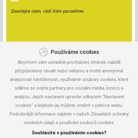
Zavolejte nám, rádi Vám poradíme.
Používáme cookies
KONTAKT
Abychom vám usnadnili procházení stránek, nabídli
ANISPORT, S.R.O.
ZAHRADNÍ 330
přizpůsobený obsah nebo reklamu a mohli anonymně
687 06 VELEHRAD
analyzovat návštěvnost, využíváme soubory cookies, které
sdílíme se svými partnery pro sociální média, inzerci a
TEL: +420 604 291 017
analýzu. Jejich nastavení upravíte odkazem "Nastavení
MAIL:
ANISPORT@SEZNAM.CZ
cookies" a kdykoliv jej můžete změnit v patičce webu.
Podrobnější informace najdete v našich Zásadách ochrany
osobních údajů a používání souborů cookies.
© 2016 ANISPORT.CZ
Souhlasíte s používáním cookies?
NASTAVENÍ COOKIES