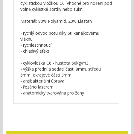
cyklistickou vložkou C6. Vhodné pro nošení pod
volně cyklistké šortky nebo sukni.
Materiál: 80% Polyamid, 20% Elastan
- rychlý odvod potu díky 6ti kanálkovému
vláknu
- rychleschnoucí
- chladivý efekt
- cyklovložka C6 - hustota 60kg/m3
- výška přední a sedací části 8mm, středu
6mm, okrajové části 3mm
- antibakteriální úprava
- řezáno laserem
- anatomicky tvarována pro ženy