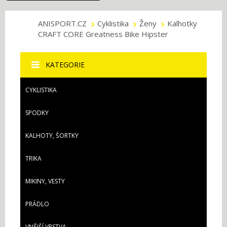
ANISPORT.CZ
Cyklistika
Ženy
Kalhotky
CRAFT CORE Greatness Bike Hipster
KATEGORIE
CYKLISTIKA
SPODKY
KALHOTY, ŠORTKY
TRIKA
MIKINY, VESTY
PRÁDLO
VNĚJŠÍ VRSTVA