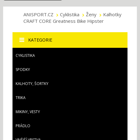
ANISPORT.CZ
Cyklistika
Ženy
Kalhotky
CRAFT CORE Greatness Bike Hipster
KATEGORIE
CYKLISTIKA
SPODKY
KALHOTY, ŠORTKY
TRIKA
MIKINY, VESTY
PRÁDLO
VNĚJŠÍ VRSTVA