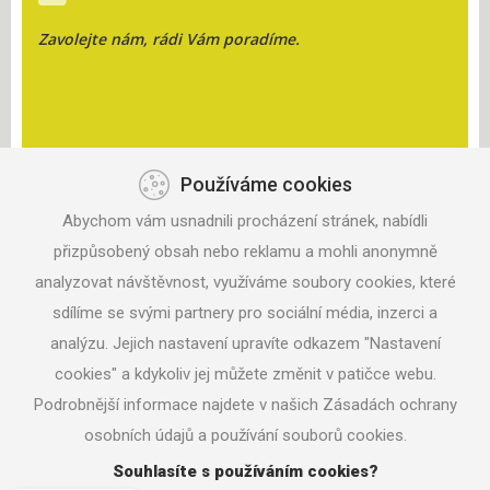
Zavolejte nám, rádi Vám poradíme.
Používáme cookies
KONTAKT
Abychom vám usnadnili procházení stránek, nabídli
ANISPORT, S.R.O.
ZAHRADNÍ 330
přizpůsobený obsah nebo reklamu a mohli anonymně
687 06 VELEHRAD
analyzovat návštěvnost, využíváme soubory cookies, které
sdílíme se svými partnery pro sociální média, inzerci a
TEL: +420 604 291 017
analýzu. Jejich nastavení upravíte odkazem "Nastavení
MAIL:
ANISPORT@SEZNAM.CZ
cookies" a kdykoliv jej můžete změnit v patičce webu.
Podrobnější informace najdete v našich Zásadách ochrany
osobních údajů a používání souborů cookies.
© 2016 ANISPORT.CZ
Souhlasíte s používáním cookies?
NASTAVENÍ COOKIES