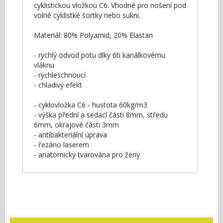
cyklistickou vložkou C6. Vhodné pro nošení pod
volně cyklistké šortky nebo sukni.
Materiál: 80% Polyamid, 20% Elastan
- rychlý odvod potu díky 6ti kanálkovému
vláknu
- rychleschnoucí
- chladivý efekt
- cyklovložka C6 - hustota 60kg/m3
- výška přední a sedací části 8mm, středu
6mm, okrajové části 3mm
- antibakteriální úprava
- řezáno laserem
- anatomicky tvarována pro ženy