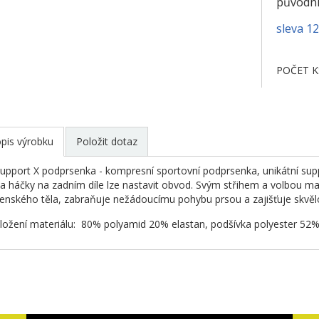
původní
sleva 1
POČET K
pis výrobku
Položit dotaz
upport X podprsenka - kompresní sportovní podprsenka, unikátní su
a háčky na zadním díle lze nastavit obvod. Svým střihem a volbou ma
enského těla, zabraňuje nežádoucímu pohybu prsou a zajišťuje skvělo
ložení materiálu: 80% polyamid 20% elastan, podšívka polyester 52