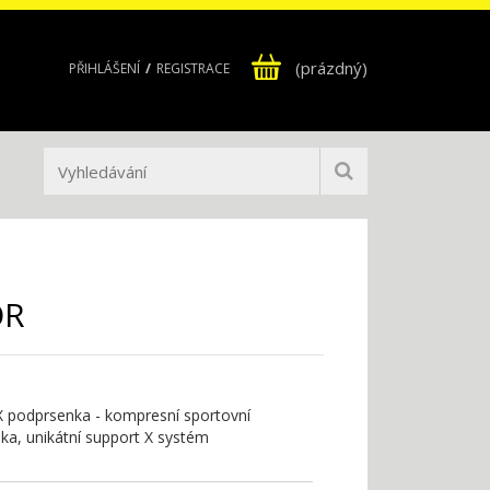
(prázdný)
PŘIHLÁŠENÍ
REGISTRACE
OR
X podprsenka - kompresní sportovní
ka, unikátní support X systém