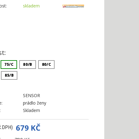
st:
skladem
:
st:
75/C
80/B
80/C
85/B
SENSOR
e:
prádlo ženy
:
Skladem
679 KČ
Č.DPH)