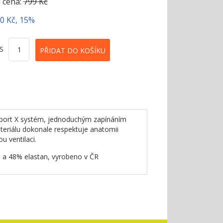
 cena:
799 Kč
20 Kč, 15%
S
pport X systém, jednoduchým zapínáním
teriálu dokonale respektuje anatomii
u ventilaci.
% a 48% elastan, vyrobeno v ČR