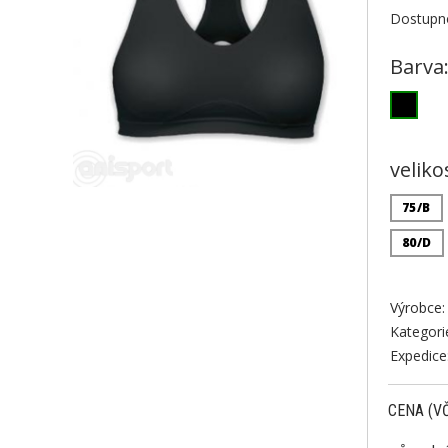
Dostupno
Barva
veliko
75/B
80/D
Výrobce:
Kategori
Expedice
CENA (V