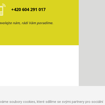
+420 604 291 017
avolejte nám, rádi Vám poradíme.
áme soubory cookies, které sdílíme se svými partnery pro sociální