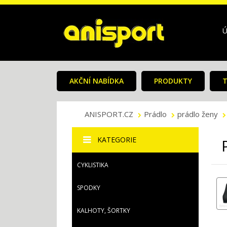
Ú
AKČNÍ NABÍDKA
PRODUKTY
T
ANISPORT.CZ
Prádlo
prádlo ženy
KATEGORIE
CYKLISTIKA
SPODKY
KALHOTY, ŠORTKY