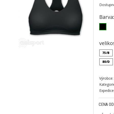
Dostupno
Barva
veliko
75/B
80/D
Výrobce:
Kategori
Expedice
CENA OD