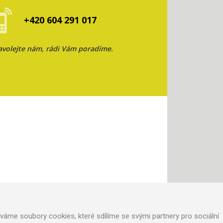
+420 604 291 017
avolejte nám, rádi Vám poradíme.
áme soubory cookies, které sdílíme se svými partnery pro sociální