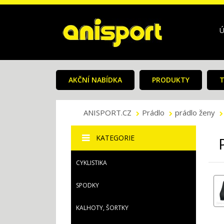
Ú
AKČNÍ NABÍDKA
PRODUKTY
T
ANISPORT.CZ
Prádlo
prádlo ženy
KATEGORIE
CYKLISTIKA
SPODKY
KALHOTY, ŠORTKY