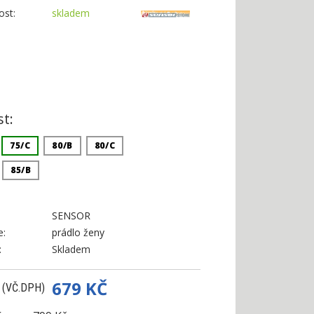
st:
skladem
:
st:
75/C
80/B
80/C
85/B
SENSOR
e:
prádlo ženy
:
Skladem
679 KČ
 (VČ.DPH)