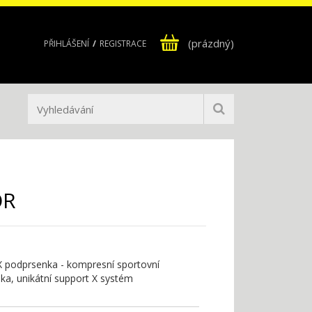
(prázdný)
PŘIHLÁŠENÍ
REGISTRACE
OR
X podprsenka - kompresní sportovní
ka, unikátní support X systém