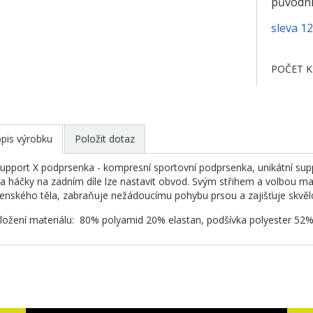
původní
sleva 1
POČET K
pis výrobku
Položit dotaz
upport X podprsenka - kompresní sportovní podprsenka, unikátní su
a háčky na zadním díle lze nastavit obvod. Svým střihem a volbou ma
enského těla, zabraňuje nežádoucímu pohybu prsou a zajišťuje skvělo
ložení materiálu: 80% polyamid 20% elastan, podšívka polyester 52