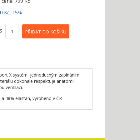
 cena:
799 Kč
20 Kč, 15%
S
pport X systém, jednoduchým zapínáním
teriálu dokonale respektuje anatomii
u ventilaci.
% a 48% elastan, vyrobeno v ČR