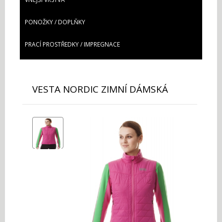
PONOŽKY / DOPLŇKY
PRACÍ PROSTŘEDKY / IMPREGNACE
VESTA NORDIC ZIMNÍ DÁMSKÁ