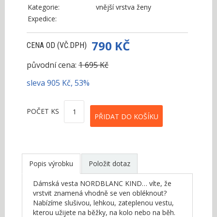
Kategorie:
vnější vrstva ženy
Expedice:
790 KČ
CENA OD (VČ.DPH)
původní cena:
1 695 Kč
sleva 905 Kč, 53%
POČET KS
Popis výrobku
Položit dotaz
Dámská vesta NORDBLANC KIND… víte, že
vrstvit znamená vhodně se ven obléknout?
Nabízíme slušivou, lehkou, zateplenou vestu,
kterou užijete na běžky, na kolo nebo na běh.