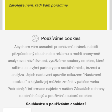
Zavolejte nám, rádi Vám poradíme.
Používáme cookies
KONTAKT
Abychom vám usnadnili procházení stránek, nabídli
ANISPORT, S.R.O.
ZAHRADNÍ 330
přizpůsobený obsah nebo reklamu a mohli anonymně
687 06 VELEHRAD
analyzovat návštěvnost, využíváme soubory cookies, které
sdílíme se svými partnery pro sociální média, inzerci a
TEL: +420 604 291 017
analýzu. Jejich nastavení upravíte odkazem "Nastavení
MAIL:
ANISPORT@SEZNAM.CZ
cookies" a kdykoliv jej můžete změnit v patičce webu.
Podrobnější informace najdete v našich Zásadách ochrany
osobních údajů a používání souborů cookies.
© 2016 ANISPORT.CZ
Souhlasíte s používáním cookies?
NASTAVENÍ COOKIES
TVORBA WWW STRÁNEK
MACHIN.CZ