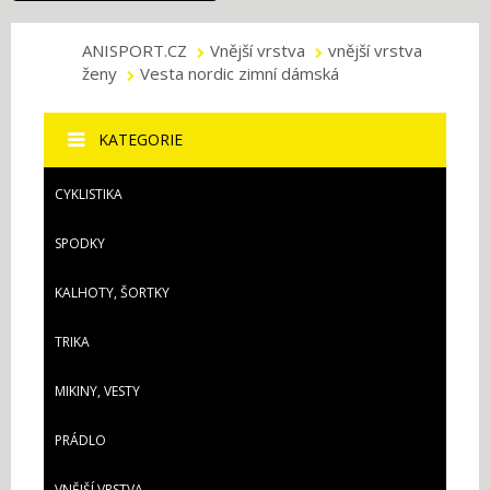
ANISPORT.CZ
Vnější vrstva
vnější vrstva
ženy
Vesta nordic zimní dámská
KATEGORIE
CYKLISTIKA
SPODKY
KALHOTY, ŠORTKY
TRIKA
MIKINY, VESTY
PRÁDLO
VNĚJŠÍ VRSTVA