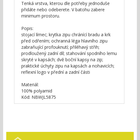
Tenká vrstva, kterou dle potřeby jednoduše
přidáte nebo odeberete. V batohu zabere
minimum prostoru.
Popis:
stojací límec; krytka zipu chránící bradu a krk
před odřením; ochranná léga hlavního zipu
zabraňující profouknutí; přiléhavý střih;
prodloužený zadní díl; stahování spodního lemu
skryté v kapsách; dvě boční kapsy na zip;
praktické úchyty zipu na kapsách a nohavicích;
reflexní logo v přední a zadní části
Materiál:
100% polyamid
Kód: NBWJL5875