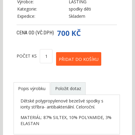
Výrobce:
LASTING
Kategorie:
spodky děti
Expedice:
Skladem
700 KČ
CENA OD (VČ.DPH)
POČET KS
Popis výrobku
Položit dotaz
Dětské polypropylenové bezešvé spodky s
ionty stříbra- antibakteriální. Celoroční.
MATERIÁL: 87% SILTEX, 10% POLYAMIDE, 3%
ELASTAN