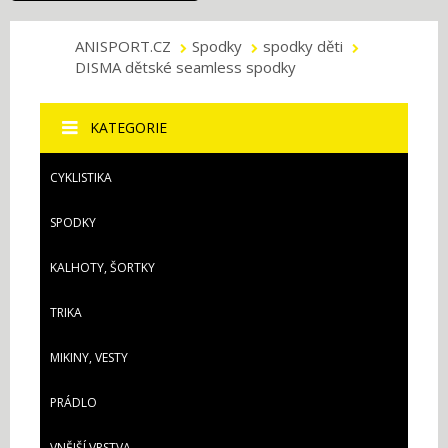
ANISPORT.CZ
Spodky
spodky děti
DISMA dětské seamless spodky
KATEGORIE
CYKLISTIKA
SPODKY
KALHOTY, ŠORTKY
TRIKA
MIKINY, VESTY
PRÁDLO
VNĚJŠÍ VRSTVA