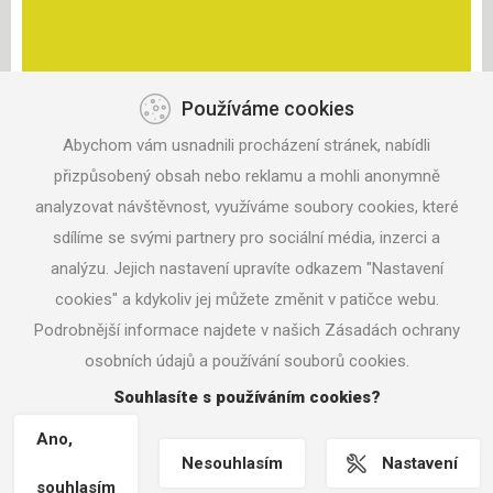
Používáme cookies
KONTAKT
Abychom vám usnadnili procházení stránek, nabídli
ANISPORT, S.R.O.
ZAHRADNÍ 330
přizpůsobený obsah nebo reklamu a mohli anonymně
687 06 VELEHRAD
analyzovat návštěvnost, využíváme soubory cookies, které
sdílíme se svými partnery pro sociální média, inzerci a
TEL: +420 604 291 017
analýzu. Jejich nastavení upravíte odkazem "Nastavení
MAIL:
ANISPORT@SEZNAM.CZ
cookies" a kdykoliv jej můžete změnit v patičce webu.
Podrobnější informace najdete v našich Zásadách ochrany
osobních údajů a používání souborů cookies.
© 2016 ANISPORT.CZ
Souhlasíte s používáním cookies?
NASTAVENÍ COOKIES
TVORBA WWW STRÁNEK
MACHIN.CZ
Ano,
Nesouhlasím
Nastavení
souhlasím