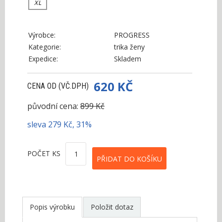
XL
Výrobce:
PROGRESS
Kategorie:
trika ženy
Expedice:
Skladem
620 KČ
CENA OD (VČ.DPH)
původní cena:
899 Kč
sleva 279 Kč, 31%
POČET KS
Popis výrobku
Položit dotaz