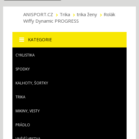
ANISPORT.CZ
Trika
trika ženy
Rolák
Wiffy Dynamic PROGRESS
KATEGORIE
CYKLISTIKA
SPODKY
KALHOTY, ŠORTKY
TRIKA
MIKINY, VESTY
PRÁDLO
VNĚJŠÍ VRSTVA